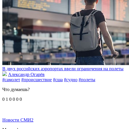
В двух российских аэропортах ввели ограничения на полеты
Александр Огарёв
#самолет
#происшествие
#сша
#судно
#полеты
Что думаешь?
0
1
0
0
0
0
Новости СМИ2