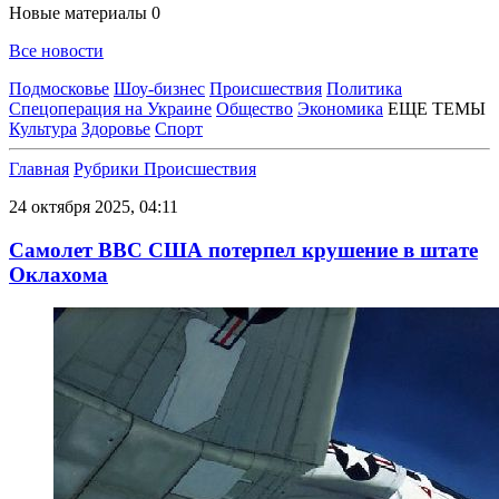
Новые материалы
0
Все новости
Подмосковье
Шоу-бизнес
Происшествия
Политика
Спецоперация на Украине
Общество
Экономика
ЕЩЕ ТЕМЫ
Культура
Здоровье
Спорт
Главная
Рубрики
Происшествия
24 октября 2025, 04:11
Самолет ВВС США потерпел крушение в штате
Оклахома