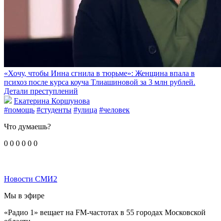
«Хочу, чтобы Инна сгнила в тюрьме»: Женщина впала в
психоз после курса коуча Тлиашиновой за 3 млн рублей.
Детали преступлений
Екатерина Коршунова
#помощь
#студенты
#улица
#человек
Что думаешь?
0
0
0
0
0
0
Новости СМИ2
Мы в эфире
«Радио 1» вещает на FM-частотах в 55 городах Московской