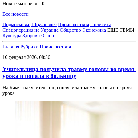
Новые материалы
0
Все новости
Подмосковье
Шоу-бизнес
Происшествия
Политика
Спецоперация на Украине
Общество
Экономика
ЕЩЕ ТЕМЫ
Культура
Здоровье
Спорт
Главная
Рубрики
Происшествия
16 февраля 2026, 08:36
Учительница получила травму головы во время ​
урока и попала в больницу
На Камчатке учительница получила травму головы во время
урока