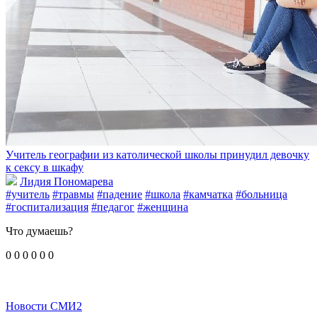
Учитель географии из католической школы принудил девочку
к сексу в шкафу
Лидия Пономарева
#учитель
#травмы
#падение
#школа
#камчатка
#больница
#госпитализация
#педагог
#женщина
Что думаешь?
0
0
0
0
0
0
Новости СМИ2