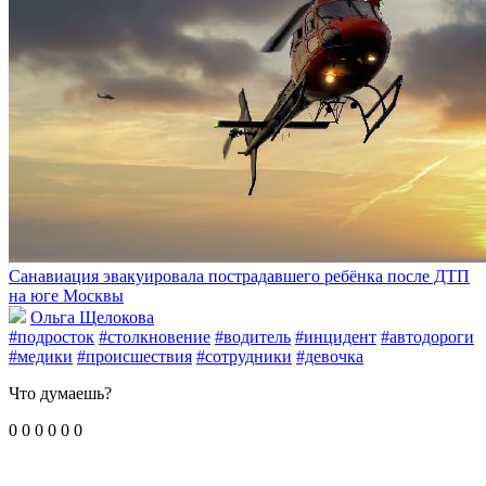
Санавиация эвакуировала пострадавшего ребёнка после ДТП
на юге Москвы
Ольга Щелокова
#подросток
#столкновение
#водитель
#инцидент
#автодороги
#медики
#происшествия
#сотрудники
#девочка
Что думаешь?
0
0
0
0
0
0