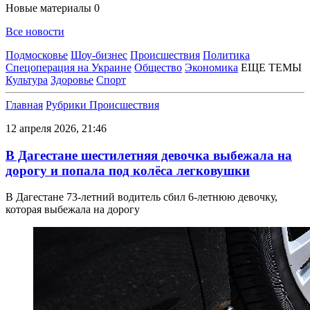
Новые материалы
0
Все новости
Подмосковье
Шоу-бизнес
Происшествия
Политика
Спецоперация на Украине
Общество
Экономика
ЕЩЕ ТЕМЫ
Культура
Здоровье
Спорт
Главная
Рубрики
Происшествия
12 апреля 2026, 21:46
В Дагестане шестилетняя девочка выбежала на
дорогу и попала под колёса легковушки
В Дагестане 73-летний водитель сбил 6-летнюю девочку,
которая выбежала на дорогу