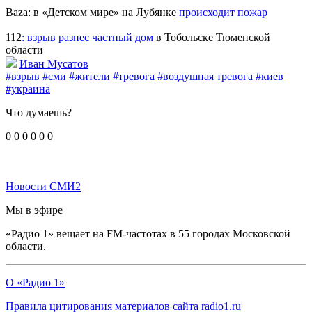
Baza: в «Детском мире» на Лубянке
происходит пожар
112
: взрыв разнес частный дом
в Тобольске Тюменской
области
Иван Мусатов
#взрыв
#сми
#жители
#тревога
#воздушная тревога
#киев
#украина
Что думаешь?
0
0
0
0
0
0
Новости СМИ2
Мы в эфире
«Радио 1» вещает на FM-частотах в 55 городах Московской
области.
О «Радио 1»
Правила цитирования материалов сайта radio1.ru