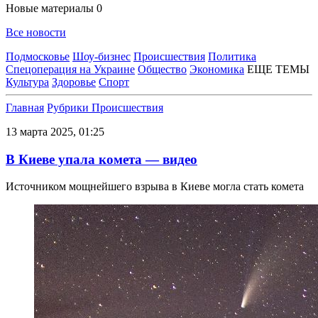
Новые материалы
0
Все новости
Подмосковье
Шоу-бизнес
Происшествия
Политика
Спецоперация на Украине
Общество
Экономика
ЕЩЕ ТЕМЫ
Культура
Здоровье
Спорт
Главная
Рубрики
Происшествия
13 марта 2025, 01:25
В Киеве упала комета — видео
Источником мощнейшего взрыва в Киеве могла стать комета