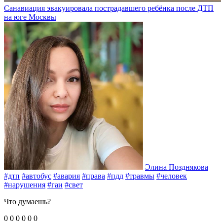
Санавиация эвакуировала пострадавшего ребёнка после ДТП
на юге Москвы
Элина Позднякова
#дтп
#автобус
#авария
#права
#пдд
#травмы
#человек
#нарушения
#гаи
#свет
Что думаешь?
0
0
0
0
0
0