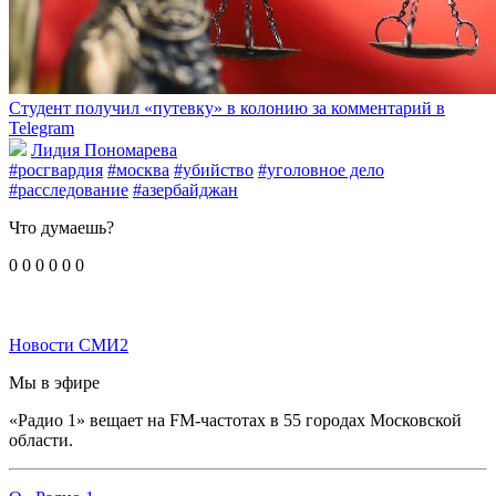
Студент получил «путевку» в колонию за комментарий в
Telegram
Лидия Пономарева
#росгвардия
#москва
#убийство
#уголовное дело
#расследование
#азербайджан
Что думаешь?
0
0
0
0
0
0
Новости СМИ2
Мы в эфире
«Радио 1» вещает на FM-частотах в 55 городах Московской
области.