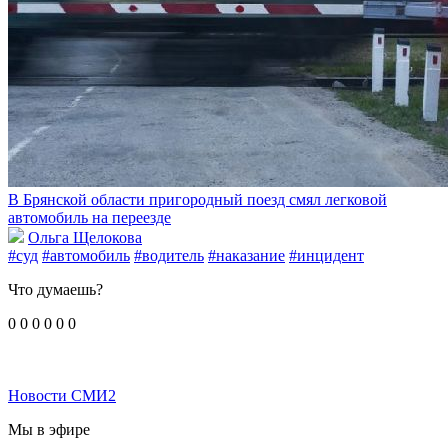
В Брянской области пригородный поезд смял легковой
автомобиль на переезде
Ольга Щелокова
#суд
#автомобиль
#водитель
#наказание
#инцидент
Что думаешь?
0
0
0
0
0
0
Новости СМИ2
Мы в эфире