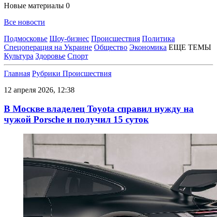
Новые материалы
0
Все новости
Подмосковье
Шоу-бизнес
Происшествия
Политика
Спецоперация на Украине
Общество
Экономика
ЕЩЕ ТЕМЫ
Культура
Здоровье
Спорт
Главная
Рубрики
Происшествия
12 апреля 2026, 12:38
В Москве владелец Toyota справил нужду на
чужой Porsche и получил 15 суток