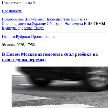
Новые материалы
0
Все новости
Подмосковье
Шоу-бизнес
Происшествия
Политика
Спецоперация на Украине
Общество
Экономика
ЕЩЕ ТЕМЫ
Культура
Здоровье
Спорт
Главная
Рубрики
Происшествия
08 июля 2026, 17:56
В Новой Москве автомобиль сбил ребёнка на
пешеходном переходе