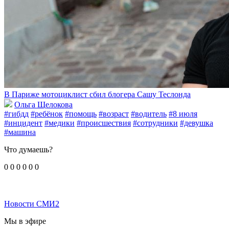
В Париже мотоциклист сбил блогера Сашу Теслонда
Ольга Щелокова
#гибдд
#ребёнок
#помощь
#возраст
#водитель
#8 июля
#инцидент
#медики
#происшествия
#сотрудники
#девушка
#машина
Что думаешь?
0
0
0
0
0
0
Новости СМИ2
Мы в эфире