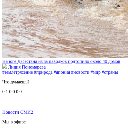
На юге Дагестана из-за паводков подтопило около 40 домов
Лидия Пономарева
#землетрясение
#природа
#япония
#новости
#мир
#страны
Что думаешь?
0
1
0
0
0
0
Новости СМИ2
Мы в эфире