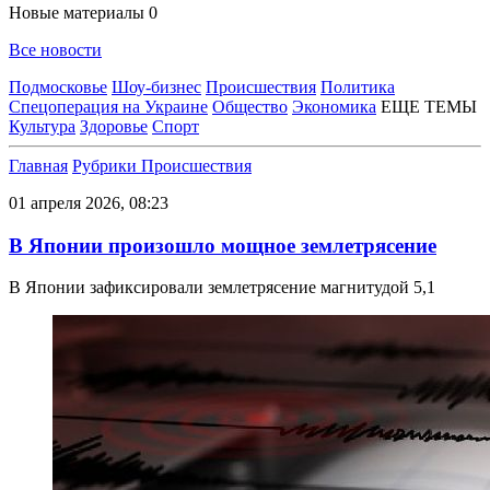
Новые материалы
0
Все новости
Подмосковье
Шоу-бизнес
Происшествия
Политика
Спецоперация на Украине
Общество
Экономика
ЕЩЕ ТЕМЫ
Культура
Здоровье
Спорт
Главная
Рубрики
Происшествия
01 апреля 2026, 08:23
В Японии произошло мощное землетрясение
В Японии зафиксировали землетрясение магнитудой 5,1