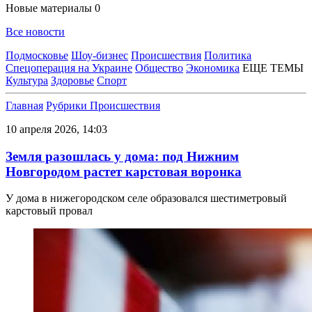
Новые материалы
0
Все новости
Подмосковье
Шоу-бизнес
Происшествия
Политика
Спецоперация на Украине
Общество
Экономика
ЕЩЕ ТЕМЫ
Культура
Здоровье
Спорт
Главная
Рубрики
Происшествия
10 апреля 2026, 14:03
Земля разошлась у дома: под Нижним
Новгородом растет карстовая воронка
У дома в нижегородском селе образовался шестиметровый
карстовый провал