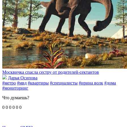
Москвичка спасла сестру от родителей-сектантов
Дарья Осипова
#метро
#мвд
#квартиры
#специалисты
#ирина волк
#дома
#мониторинг
Что думаешь?
0
0
0
0
0
0