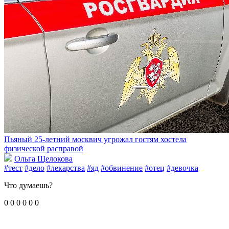
Пьяный 25-летний москвич угрожал гостям хостела
физической расправой
Ольга Щелокова
#тест
#дело
#лекарства
#яд
#обвинение
#отец
#девочка
Что думаешь?
0
0
0
0
0
0