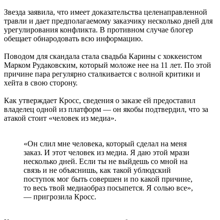
Звезда заявила, что имеет доказательства целенаправленной
травли и дает предполагаемому заказчику несколько дней для
урегулирования конфликта. В противном случае блогер
обещает обнародовать всю информацию.
Поводом для скандала стала свадьба Карины с хоккеистом
Марком Рудаковским, который моложе нее на 11 лет. По этой
причине пара регулярно сталкивается с волной критики и
хейта в свою сторону.
Как утверждает Кросс, сведения о заказе ей предоставил
владелец одной из платформ — он якобы подтвердил, что за
атакой стоит «человек из медиа».
«Он слил мне человека, который сделал на меня
заказ. И этот человек из медиа. Я даю этой мрази
несколько дней. Если ты не выйдешь со мной на
связь и не объяснишь, как такой ублюдский
поступок мог быть совершен и по какой причине,
то весь твой медиаобраз посыпется. Я солью все»,
— пригрозила Кросс.