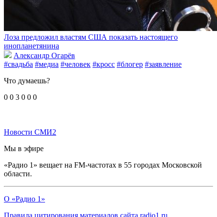
Лоза предложил властям США показать настоящего
инопланетянина
Александр Огарёв
#свадьба
#медиа
#человек
#кросс
#блогер
#заявление
Что думаешь?
0
0
3
0
0
0
Новости СМИ2
Мы в эфире
«Радио 1» вещает на FM-частотах в 55 городах Московской
области.
О «Радио 1»
Правила цитирования материалов сайта radio1.ru