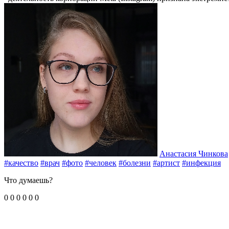
Анастасия Чинкова
#качество
#врач
#фото
#человек
#болезни
#артист
#инфекция
Что думаешь?
0
0
0
0
0
0