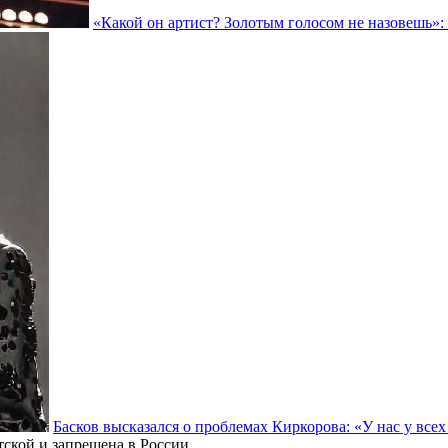
«Какой он артист? Золотым голосом не назовешь»: 
Басков высказался о проблемах Киркорова: «У нас у все
тской и запрещена в России