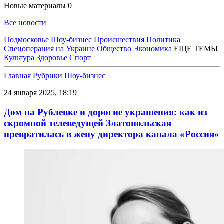
Новые материалы
0
Все новости
Подмосковье
Шоу-бизнес
Происшествия
Политика
Спецоперация на Украине
Общество
Экономика
ЕЩЕ ТЕМЫ
Культура
Здоровье
Спорт
Главная
Рубрики
Шоу-бизнес
24 января 2025, 18:19
Дом на Рублевке и дорогие украшения: как из
скромной телеведущей Златопольская
превратилась в жену директора канала «Россия»