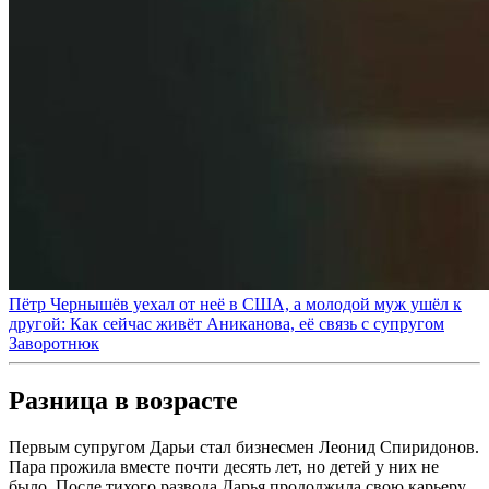
Пётр Чернышёв уехал от неё в США, а молодой муж ушёл к
другой: Как сейчас живёт Аниканова, её связь с супругом
Заворотнюк
Разница в возрасте
Первым супругом Дарьи стал бизнесмен Леонид Спиридонов.
Пара прожила вместе почти десять лет, но детей у них не
было. После тихого развода Дарья продолжила свою карьеру