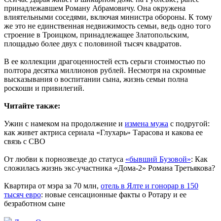
принадлежавшем Роману Абрамовичу. Она окружена
влиятельными соседями, включая министра обороны. К тому
же это не единственная недвижимость семьи, ведь одно того
строение в Троицком, принадлежащее Златопольским,
площадью более двух с половиной тысяч квадратов.
В ее коллекции драгоценностей есть серьги стоимостью по
полтора десятка миллионов рублей. Несмотря на скромные
высказывания о воспитании сына, жизнь семьи полна
роскоши и привилегий.
Читайте также:
Ужин с намеком на продолжение и
измена мужа
с подругой:
как живет актриса сериала «Глухарь» Тарасова и какова ее
связь с СВО
От любви к порнозвезде до статуса
«бывший Бузовой»
: Как
сложилась жизнь экс-участника «Дома-2» Романа Третьякова?
Квартира от мэра за 70 млн,
отель в Ялте и гонорар в 150
тысяч евро
: новые сенсационные факты о Ротару и ее
безработном сыне