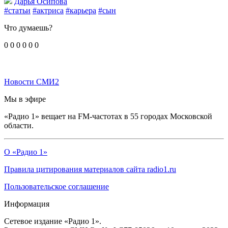
Дарья Осипова
#статьи
#актриса
#карьера
#сын
Что думаешь?
0
0
0
0
0
0
Новости СМИ2
Мы в эфире
«Радио 1» вещает на FM-частотах в 55 городах Московской
области.
О «Радио 1»
Правила цитирования материалов сайта radio1.ru
Пользовательское соглашение
Информация
Сетевое издание «Радио 1».