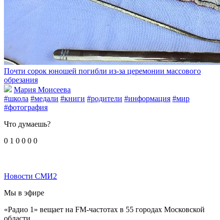
Почти сорок юношей погибли из-за церемонии массового
обрезания
Мария Моисеева
#школа
#медали
#книги
#родители
#информация
#мир
#фотография
Что думаешь?
0
1
0
0
0
0
Новости СМИ2
Мы в эфире
«Радио 1» вещает на FM-частотах в 55 городах Московской
области.