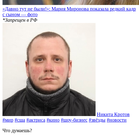
«Давно тут не были!»: Мария Миронова показала редкий кадр
с сыном — фото
*Запрещен в РФ
Никита Кротов
#мир
#сша
#актриса
#кино
#шоу-бизнес
#звёзды
#новости
Что думаешь?