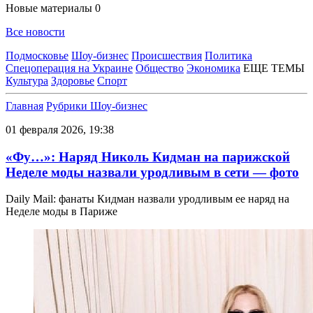
Новые материалы
0
Все новости
Подмосковье
Шоу-бизнес
Происшествия
Политика
Спецоперация на Украине
Общество
Экономика
ЕЩЕ ТЕМЫ
Культура
Здоровье
Спорт
Главная
Рубрики
Шоу-бизнес
01 февраля 2026, 19:38
«Фу…»: Наряд Николь Кидман на парижской
Неделе моды назвали уродливым в сети — фото
Daily Mail: фанаты Кидман назвали уродливым ее наряд на
Неделе моды в Париже