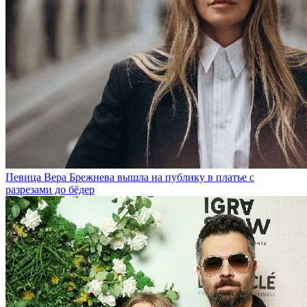
Певица Вера Брежнева вышла на публику в платье с
разрезами до бёдер