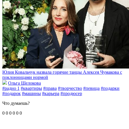
Юлия Ковальчук назвала горячие танцы Алексея Чумакова с
поклонницами нормой
Ольга Щелокова
#радио 1
#квартиры
#права
#творчество
#певица
#подарки
#подарок
#машины
#карьера
#продюсер
Что думаешь?
0
0
0
0
0
0