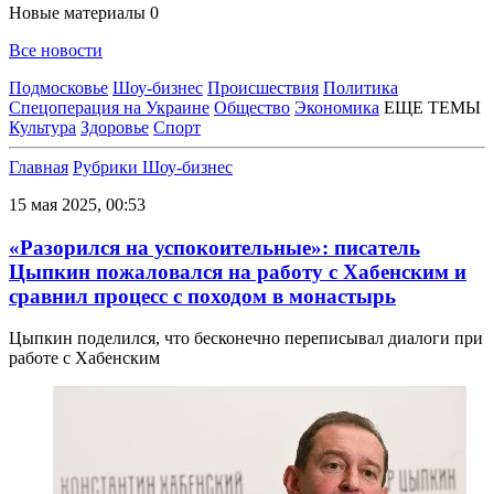
Новые материалы
0
Все новости
Подмосковье
Шоу-бизнес
Происшествия
Политика
Спецоперация на Украине
Общество
Экономика
ЕЩЕ ТЕМЫ
Культура
Здоровье
Спорт
Главная
Рубрики
Шоу-бизнес
15 мая 2025, 00:53
«Разорился на успокоительные»: писатель
Цыпкин пожаловался на работу с Хабенским и
сравнил процесс с походом в монастырь
Цыпкин поделился, что бесконечно переписывал диалоги при
работе с Хабенским