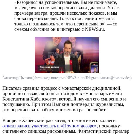
«Разорился на успокоительные. Вы не понимаете,
мы еще вчера ночью переписывали диалоги. У нас
премьера завтра, прошли несколько показов, и мы
снова переписывали. То есть последний месяц я
только и занимаюсь тем, что переписываю», — со
смехом объяснил он в интервью с NEWS.ru.
Александр Цыпкин (Фото: кадр интервью NEWS.ru из Telegram-канала @nwsruvideo)
Писатель сравнил процесс с монастырской дисциплиной,
иронично назвав свой опыт походом в «монастырь имени
Константина Хабенского», который научил его смирению и
послушанию. При этом Цыпкин подтвердил журналистам,
что переписывать работу множество раз не любит.
В апреле Хабенский рассказал, что многие его коллеги
отказывались участвовать в «Ночном дозоре»,
поскольку
считали его слишком рискованным. Фантастический триллер