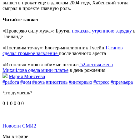
вышел в прокат еще в далеком 2004 году, ​Хабенский тогда
сыграл в ​проекте главную роль.
Читайте также:
«Проверяю силу мужа»: Брутян
показала утреннюю зарядку
в
Таиланде
«Поставим точку»: Блогер-миллионник Гусейн
Гасанов
сделал громкое заявление
после заочного ареста
«Исполнял мною любимые песни»:
52-летняя жена
Михайлова одела мини-платье
в день рождения
Мария Моисеева
#работа
#дом
#ночь
#писатель
#интервью
#стресс
#премьера
Что думаешь?
0
1
0
0
0
0
Новости СМИ2
Мы в эфире