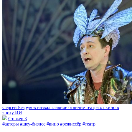
Сергей Безруков назвал главное отличие театра от кино в
эпоху ИИ
Стажер 3
#актеры
#шоу-бизнес
#кино
#режиссёр
#театр