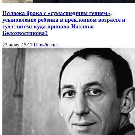
Полвека брака с «сумасшедшим гением»,
усыновление ребенка в преклонном возрасте и
суд с зятем: куда пропала Наталья
Белохвостикова?
27 июля, 15:17
Шоу-бизнес