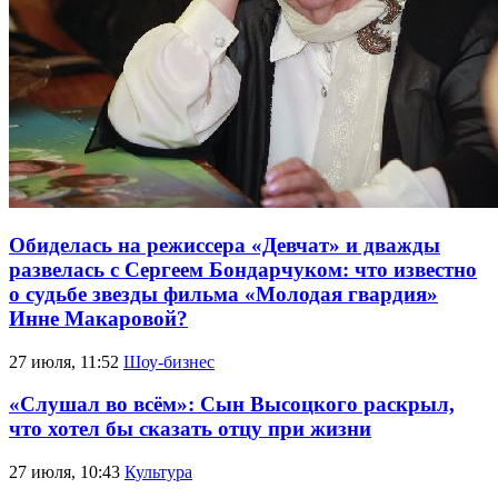
Обиделась на режиссера «Девчат» и дважды
развелась с Сергеем Бондарчуком: что известно
о судьбе звезды фильма «Молодая гвардия»
Инне Макаровой?
27 июля, 11:52
Шоу-бизнес
«Слушал во всём»: Сын Высоцкого раскрыл,
что хотел бы сказать отцу при жизни
27 июля, 10:43
Культура