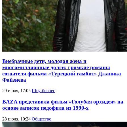
Внебрачные дети, молодая жена и
многомиллионные долги: громкие романы
создателя фильма «Турецкий гамбит» Джаника
Файзиева
29 июля, 17:05
Шоу-бизнес
BAZA представила фильм «Голубая орхидея» на
основе записок педофила из 1990-х
28 июля, 10:24
Общество