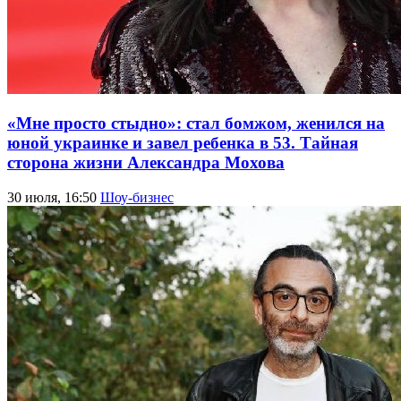
«Мне просто стыдно»: стал бомжом, женился на
юной украинке и завел ребенка в 53. Тайная
сторона жизни Александра Мохова
30 июля, 16:50
Шоу-бизнес