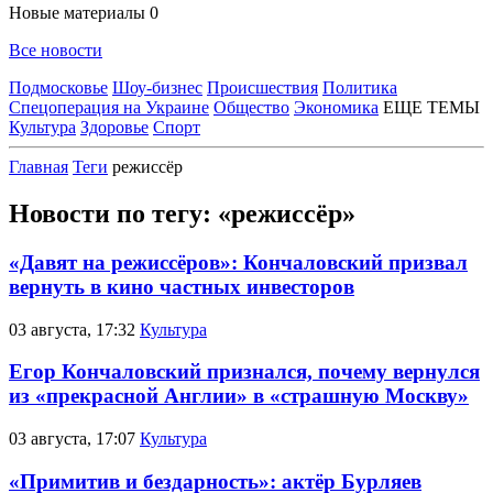
Новые материалы
0
Все новости
Подмосковье
Шоу-бизнес
Происшествия
Политика
Спецоперация на Украине
Общество
Экономика
ЕЩЕ ТЕМЫ
Культура
Здоровье
Спорт
Главная
Теги
режиссёр
Новости по тегу: «режиссёр»
«Давят на режиссёров»: Кончаловский призвал
вернуть в кино частных инвесторов
03 августа, 17:32
Культура
Егор Кончаловский признался, почему вернулся
из «прекрасной Англии» в «страшную Москву»
03 августа, 17:07
Культура
«Примитив и бездарность»: актёр Бурляев