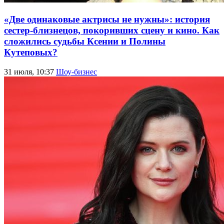
«Две одинаковые актрисы не нужны»: история
сестер-близнецов, покоривших сцену и кино. Как
сложились судьбы Ксении и Полины
Кутеповых?
31 июля, 10:37
Шоу-бизнес