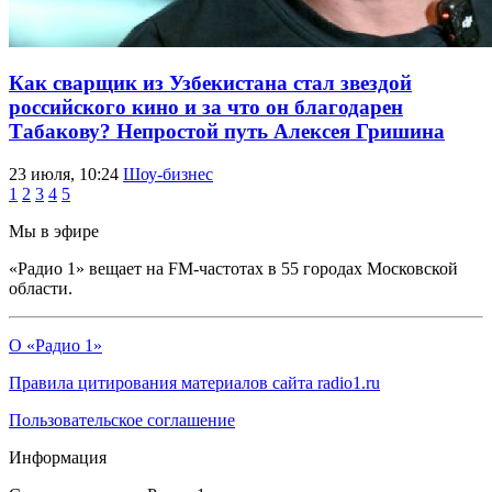
Как сварщик из Узбекистана стал звездой
российского кино и за что он благодарен
Табакову? Непростой путь Алексея Гришина
23 июля, 10:24
Шоу-бизнес
1
2
3
4
5
Мы в эфире
«Радио 1» вещает на FM-частотах в 55 городах Московской
области.
О «Радио 1»
Правила цитирования материалов сайта radio1.ru
Пользовательское соглашение
Информация