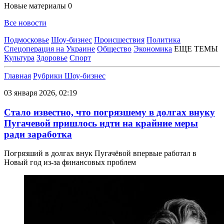
Новые материалы
0
Все новости
Подмосковье
Шоу-бизнес
Происшествия
Политика
Спецоперация на Украине
Общество
Экономика
ЕЩЕ ТЕМЫ
Культура
Здоровье
Спорт
Главная
Рубрики
Шоу-бизнес
03 января 2026, 02:19
Стало известно, что погрязшему в долгах внуку
Пугачевой пришлось идти на крайние меры
ради заработка
Погрязший в долгах внук Пугачёвой впервые работал в
Новый год из-за финансовых проблем