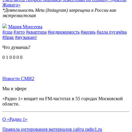
Живаго»
*Деятельность Meta (Instagram) запрещена в России как
экстремистская
Мария Моисеева
#сша
#лето
#квартира
#недвижимость
#жизнь
#алла пугачёва
#брак
#музыкант
Что думаешь?
0
1
0
0
0
0
Новости СМИ2
Мы в эфире
«Радио 1» вещает на FM-частотах в 55 городах Московской
области.
О «Радио 1»
Правила цитирования материалов сайта radio1.ru