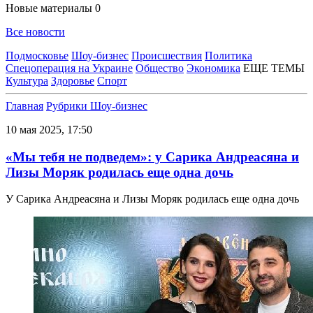
Новые материалы
0
Все новости
Подмосковье
Шоу-бизнес
Происшествия
Политика
Спецоперация на Украине
Общество
Экономика
ЕЩЕ ТЕМЫ
Культура
Здоровье
Спорт
Главная
Рубрики
Шоу-бизнес
10 мая 2025, 17:50
«Мы тебя не подведем»: у Сарика Андреасяна и
Лизы Моряк родилась еще одна дочь
У Сарика Андреасяна и Лизы Моряк родилась еще одна дочь