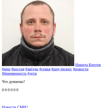
Никита Кротов
#мир
#россия
#звёзды
#семья
#шоу-бизнес
#новости
#беременность
#дети
Что думаешь?
0
0
0
0
0
0
Новости СМИ2