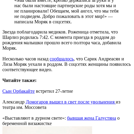
«Мы были вместе, крепко держались за руки и у
нас были настоящие партнерские роды хотя мы и
не планировали! Обещаем, мой ангел, что мы тебя
не подведем. Добро пожаловать в этот мир!» —
написала Моряк в соцсетях.
Звезда поблагодарила медиков. Роженица отметила, что
Шарлиз родилась 7:42. С момента приезда в роддом до
рождения малышки прошло всего полтора часа, добавила
Моряк.
Несколько часов назад
сообщалось
, что Сарик Андреасян и
Лиза Моряк уехали в роддом. В соцсетях женщины появилось
соответствующее видео.
Читайте также:
Сын Орбакайте
встретил 27-летие
Александр
Домогаров вышел в свет после увольнения
из
театра им. Моссовета
«Выставляют в дурном свете»:
бывшая жена Галустяна
о
беременной визажистке