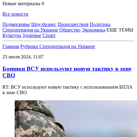
Новые материалы
0
Все новости
Подмосковье
Шоу-бизнес
Происшествия
Политика
Спецоперация на Украине
Общество
Экономика
ЕЩЕ ТЕМЫ
Культура
Здоровье
Спорт
Главная
Рубрики
Спецоперация на Украине
25 июля 2024, 11:07
Боевики ВСУ используют новую тактику в зоне
СВО
RT: ВСУ используют новую тактику с использованием БПЛА
в зоне СВО