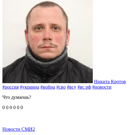
Никита Кротов
#россия
#украина
#война
#сво
#всу
#вс рф
#новости
Что думаешь?
0
0
0
0
0
0
Новости СМИ2