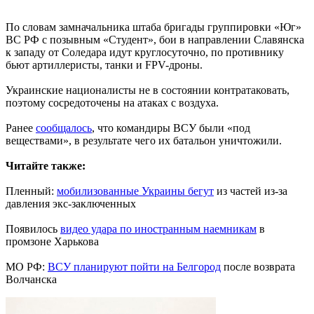
По словам замначальника штаба бригады группировки «Юг»
ВС РФ с позывным «Студент», бои в направлении Славянска
к западу от Соледара идут круглосуточно, по противнику
бьют артиллеристы, танки и FPV-дроны.
Украинские националисты не в состоянии контратаковать,
поэтому сосредоточены на атаках с воздуха.
Ранее
сообщалось
, что командиры ВСУ были «под
веществами», в результате чего их батальон уничтожили.
Читайте также:
Пленный:
мобилизованные Украины бегут
из частей из-за
давления экс-заключенных
Появилось
видео удара по иностранным наемникам
в
промзоне Харькова
МО РФ:
ВСУ планируют пойти на Белгород
после возврата
Волчанска