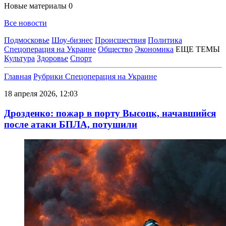
Новые материалы
0
Все новости
Подмосковье
Шоу-бизнес
Происшествия
Политика
Спецоперация на Украине
Общество
Экономика
ЕЩЕ ТЕМЫ
Культура
Здоровье
Спорт
Главная
Рубрики
Спецоперация на Украине
18 апреля 2026, 12:03
Дрозденко: пожар в порту Высоцк, начавшийся
после атаки БПЛА, потушили