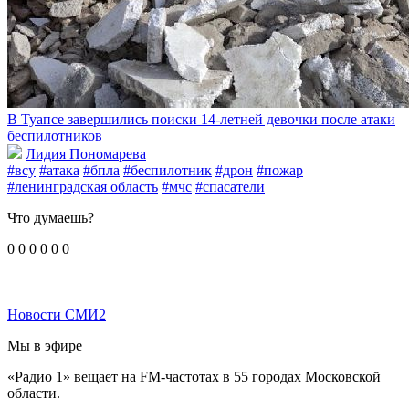
В Туапсе завершились поиски 14-летней девочки после атаки
беспилотников
Лидия Пономарева
#всу
#атака
#бпла
#беспилотник
#дрон
#пожар
#ленинградская область
#мчс
#спасатели
Что думаешь?
0
0
0
0
0
0
Новости СМИ2
Мы в эфире
«Радио 1» вещает на FM-частотах в 55 городах Московской
области.