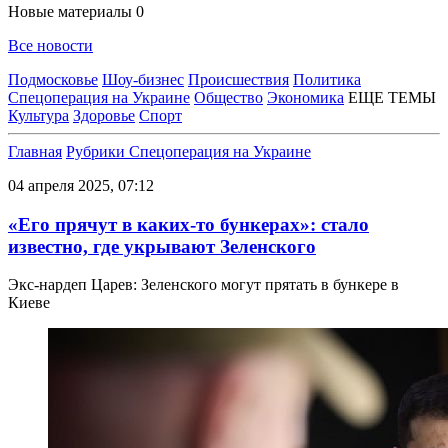
Новые материалы
0
Все новости
Подмосковье
Шоу-бизнес
Происшествия
Политика
Спецоперация на Украине
Общество
Экономика
ЕЩЕ ТЕМЫ
Культура
Здоровье
Спорт
Главная
Рубрики
Спецоперация на Украине
04 апреля 2025, 07:12
«Его прячут в каких-то бункерах»: стало
известно, где укрывают Зеленского
Экс-нардеп Царев: Зеленского могут прятать в бункере в
Киеве