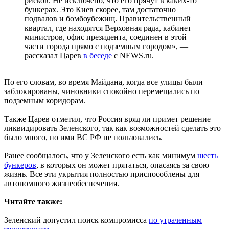
рисков. Не исключено, что его прячут в каких-то
бункерах. Это Киев скорее, там достаточно
подвалов и бомбоубежищ. Правительственный
квартал, где находятся Верховная рада, кабинет
министров, офис президента, соединен в этой
части города прямо с подземным городом», —
рассказал Царев
в беседе
с NEWS.ru.
По его словам, во время Майдана, когда все улицы были
заблокированы, чиновники спокойно перемещались по
подземным коридорам.
Также Царев отметил, что Россия вряд ли примет решение
ликвидировать Зеленского, так как возможностей сделать это
было много, но ими ВС РФ не пользовались.
Ранее сообщалось, что у Зеленского есть как минимум
шесть
бункеров
, в которых он может прятаться, опасаясь за свою
жизнь. Все эти укрытия полностью приспособлены для
автономного жизнеобеспечения.
Читайте также:
Зеленский допустил поиск компромисса
по утраченным