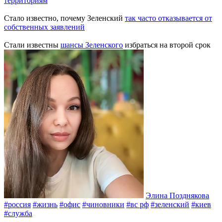
территориям
Стало известно, почему Зеленский
так часто отказывается от
собственных заявлений
Стали известны
шансы Зеленского
избраться на второй срок
Элина Позднякова
#россия
#жизнь
#офис
#чиновники
#вс рф
#зеленский
#киев
#служба