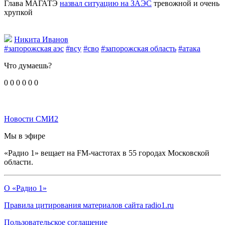
Глава МАГАТЭ
назвал ситуацию на ЗАЭС
тревожной и очень
хрупкой
Никита Иванов
#запорожская аэс
#всу
#сво
#запорожская область
#атака
Что думаешь?
0
0
0
0
0
0
Новости СМИ2
Мы в эфире
«Радио 1» вещает на FM-частотах в 55 городах Московской
области.
О «Радио 1»
Правила цитирования материалов сайта radio1.ru
Пользовательское соглашение