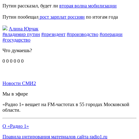
Путин рассказал, будет ли
вторая волна мобилизации
Путин пообещал
рост зарплат россиян
по итогам года
Алина Юрчак
#владимир путин
#президент
#производство
#операции
#государство
Что думаешь?
0
0
0
0
0
0
Новости СМИ2
Мы в эфире
«Радио 1» вещает на FM-частотах в 55 городах Московской
области.
О «Радио 1»
Правила цитирования материалов сайта radio1.ru