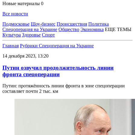
Новые материалы
0
Все новости
Подмосковье
Шоу-бизнес
Происшествия
Политика
Спецоперация на Украине
Общество
Экономика
ЕЩЕ ТЕМЫ
Культура
Здоровье
Спорт
Главная
Рубрики
Спецоперация на Украине
14 декабря 2023, 13:20
Путин озвучил продолжительность линии
фронта спецоперации
Путин: протяжённость линии фронта в зоне спецоперации
составляет почти 2 тыс. км