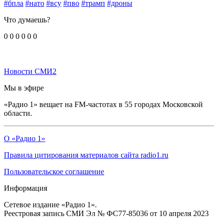
#бпла
#нато
#всу
#пво
#трамп
#дроны
Что думаешь?
0
0
0
0
0
0
Новости СМИ2
Мы в эфире
«Радио 1» вещает на FM-частотах в 55 городах Московской
области.
О «Радио 1»
Правила цитирования материалов сайта radio1.ru
Пользовательское соглашение
Информация
Сетевое издание «Радио 1».
Реестровая запись СМИ Эл № ФС77-85036 от 10 апреля 2023