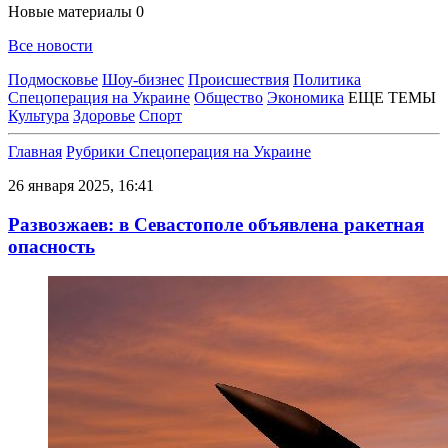
Новые материалы
0
Все новости
Подмосковье
Шоу-бизнес
Происшествия
Политика
Спецоперация на Украине
Общество
Экономика
ЕЩЕ ТЕМЫ
Культура
Здоровье
Спорт
Главная
Рубрики
Спецоперация на Украине
26 января 2025, 16:41
Развозжаев: в Севастополе объявлена ракетная
опасность