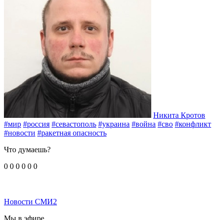
Никита Кротов
#мир
#россия
#севастополь
#украина
#война
#сво
#конфликт
#новости
#ракетная опасность
Что думаешь?
0
0
0
0
0
0
Новости СМИ2
Мы в эфире