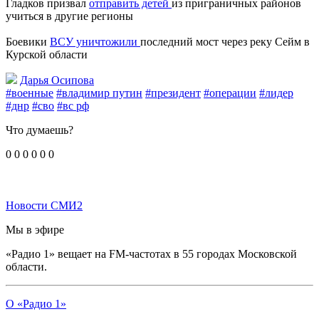
Гладков призвал
отправить детей
из приграничных районов
учиться в другие регионы
Боевики
ВСУ уничтожили
последний мост через реку Сейм в
Курской области
Дарья Осипова
#военные
#владимир путин
#президент
#операции
#лидер
#днр
#сво
#вс рф
Что думаешь?
0
0
0
0
0
0
Новости СМИ2
Мы в эфире
«Радио 1» вещает на FM-частотах в 55 городах Московской
области.
О «Радио 1»