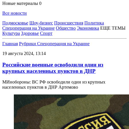
Новые материалы
0
Все новости
Подмосковье
Шоу-бизнес
Происшествия
Политика
Спецоперация на Украине
Общество
Экономика
ЕЩЕ ТЕМЫ
Культура
Здоровье
Спорт
Главная
Рубрики
Спецоперация на Украине
19 августа 2024, 13:14
Российские военные освободили один из
крупных населенных пунктов в ДНР
МИнобороны: ВС РФ освободили один из крупных
населенных пунктов в ДНР Артемово