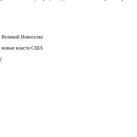
в Великой Новоселке
 новые власти США
У