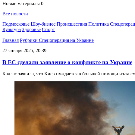
Новые материалы
0
Все новости
Подмосковье
Шоу-бизнес
Происшествия
Политика
Спецоперац
Культура
Здоровье
Спорт
Главная
Рубрики
Спецоперация на Украине
27 января 2025, 20:39
В ЕС сделали заявление о конфликте на Украине
Каллас заявила, что Киев нуждается в большей помощи из-за 