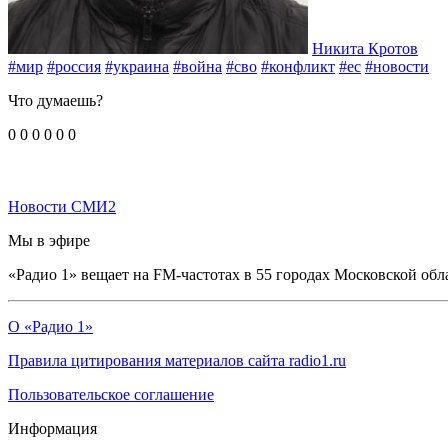
Никита Кротов
#мир
#россия
#украина
#война
#сво
#конфликт
#ес
#новости
Что думаешь?
0
0
0
0
0
0
Новости СМИ2
Мы в эфире
«Радио 1» вещает на FM-частотах в 55 городах Московской обл
О «Радио 1»
Правила цитирования материалов сайта radio1.ru
Пользовательское соглашение
Информация