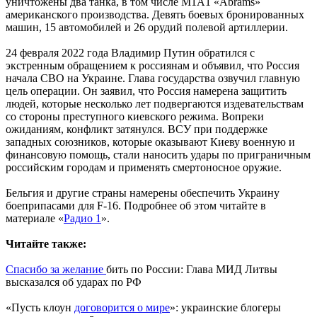
уничтожены два танка, в том числе М1А1 «Abrams»
американского производства. Девять боевых бронированных
машин, 15 автомобилей и 26 орудий полевой артиллерии.
24 февраля 2022 года Владимир Путин обратился с
экстренным обращением к россиянам и объявил, что Россия
начала СВО на Украине. Глава государства озвучил главную
цель операции. Он заявил, что Россия намерена защитить
людей, которые несколько лет подвергаются издевательствам
со стороны преступного киевского режима. Вопреки
ожиданиям, конфликт затянулся. ВСУ при поддержке
западных союзников, которые оказывают Киеву военную и
финансовую помощь, стали наносить удары по приграничным
российским городам и применять смертоносное оружие.
Бельгия и другие страны намерены обеспечить Украину
боеприпасами для F-16. Подробнее об этом читайте в
материале «
Радио 1
».
Читайте также:
Спасибо за желание
бить по России: Глава МИД Литвы
высказался об ударах по РФ
«Пусть клоун
договорится о мире
»: украинские блогеры