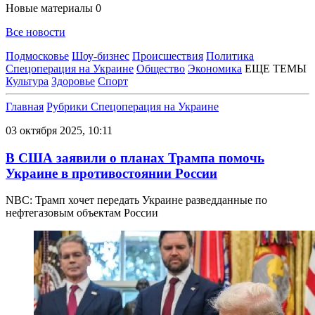
Новые материалы
0
Все новости
Подмосковье
Шоу-бизнес
Происшествия
Политика
Спецоперация на Украине
Общество
Экономика
ЕЩЕ ТЕМЫ
Культура
Здоровье
Спорт
Главная
Рубрики
Спецоперация на Украине
03 октября 2025, 10:11
В США заявили о планах Трампа помочь
Украине в противостоянии России
NBC: Трамп хочет передать Украине разведданные по
нефтегазовым объектам России