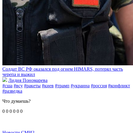
Солдат ВС РФ оказался под огнем HIMARS, потерял часть
черепа и выжил
Лидия Пономарева
#сша
#всу
#ракеты
#киев
#трамп
#украина
#россия
#конфликт
#разведка
Что думаешь?
0
0
0
0
0
0
Новости СМИ2