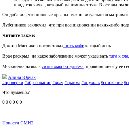
придаток яичка, который напоминает тяж. В остальном яи
Он добавил, что половые органы нужно визуально осматриват
Лубенников заключил, что при возникновении каких-либо подо
Читайте также:
Доктор Мясников посоветовал
пить кофе
каждый день
Врач раскрыл, на какое заболевание может указывать
тяга к сл
Москвичка назвала
симптомы ботулизма
, проявившиеся у её се
Алина Юрчак
#проверки
#образование
#врач
#травма
#опухоль
#снижение
#с
Что думаешь?
0
0
0
0
0
0
Новости СМИ2