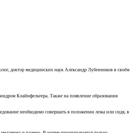
ролог, доктор медицинских наук Александр Лубенников в своём
 синдром Клайнфельтера. Также на появление образования
ледование необходимо совершать в положении лежа или сидя, в
медленно и плавно. В норме прощупывается только