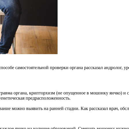
способе самостоятельной проверки органа рассказал андролог, у
 травма органа, крипторхизм (не опущенное в мошонку яичко) и
енетическая предрасположенность.
ание можно выявить на ранней стадии. Как рассказал врач, обс
каждое яичко на наличие образований. Смещать мошонку нужно 