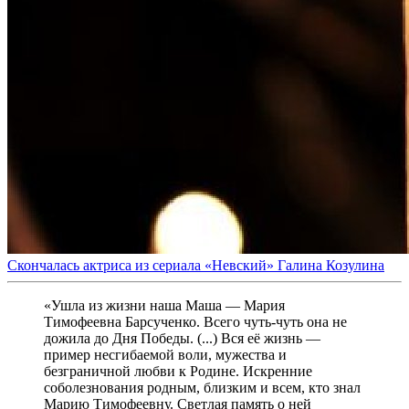
Скончалась актриса из сериала «Невский» Галина Козулина
«Ушла из жизни наша Маша — Мария
Тимофеевна Барсученко. Всего чуть-чуть она не
дожила до Дня Победы. (...) Вся её жизнь —
пример несгибаемой воли, мужества и
безграничной любви к Родине. Искренние
соболезнования родным, близким и всем, кто знал
Марию Тимофеевну. Светлая память о ней