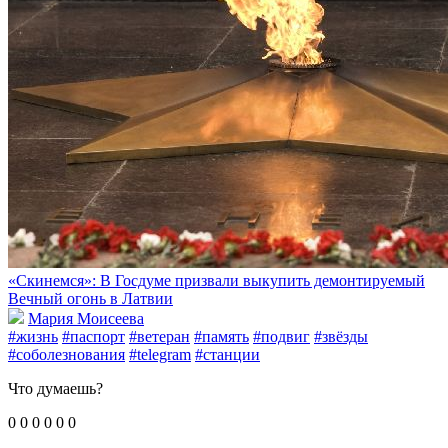
«Скинемся»: В Госдуме призвали выкупить демонтируемый
Вечный огонь в Латвии
Мария Моисеева
#жизнь
#паспорт
#ветеран
#память
#подвиг
#звёзды
#соболезнования
#telegram
#станции
Что думаешь?
0
0
0
0
0
0