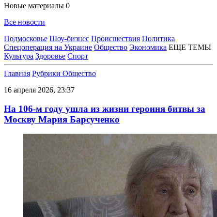
Новые материалы
0
Все новости
Подмосковье
Шоу-бизнес
Происшествия
Политика
Спецоперация на Украине
Общество
Экономика
ЕЩЕ ТЕМЫ
Культура
Здоровье
Спорт
Главная
Рубрики
Общество
16 апреля 2026, 23:37
На 106-м году ушла из жизни героиня битвы за
Москву Мария Барсученко