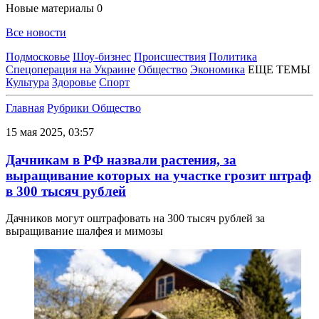
Новые материалы
0
Все новости
Подмосковье
Шоу-бизнес
Происшествия
Политика
Спецоперация на Украине
Общество
Экономика
ЕЩЕ ТЕМЫ
Культура
Здоровье
Спорт
Главная
Рубрики
Общество
15 мая 2025, 03:57
Дачникам в РФ назвали растения, за
выращивание которых на участке грозит штраф
в 300 тысяч рублей
Дачников могут оштрафовать на 300 тысяч рублей за
выращивание шалфея и мимозы