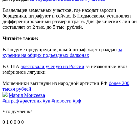
Владельцев земельных участков, где находят заросли
борщевика, штрафуют и сейчас. В Подмосковье установлен
дифференцированный размер штрафа. Для физических лиц он
составляет от 2 тыс. до 5 тыс. рублей.
Читайте также:
В Госдуме предупредили, какой штраф ждет граждан
за
курение на общих подъездных балконах
В США
арестовали ученую из России
за незаконный ввоз
эмбрионов лягушки
Мошенники вытянули из народной артистки РФ
более 200
тысяч рублей
Мария Моисеева
#штраф
#растения
#ук
#новости
#рф
Что думаешь?
0
1
0
0
0
0