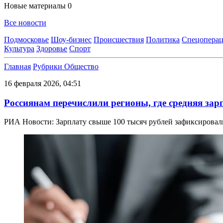
Новые материалы
0
Все новости
Подмосковье
Шоу-бизнес
Происшествия
Политика
Спецоперац
Культура
Здоровье
Спорт
Главная
Рубрики
Общество
16 февраля 2026, 04:51
Россиянам перечислили регионы, где средняя зар
РИА Новости: Зарплату свыше 100 тысяч рублей зафиксировали