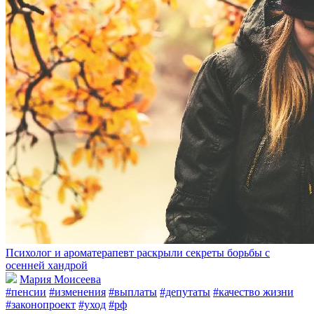
Психолог и ароматерапевт раскрыли секреты борьбы с
осенней хандрой
Мария Моисеева
#пенсии
#изменения
#выплаты
#депутаты
#качество жизни
#законопроект
#уход
#рф