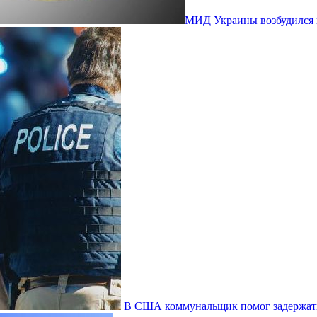
МИД Украины возбудился и
В США коммунальщик помог задержать