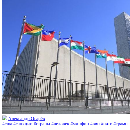
Александр Огарёв
#сша
#санкции
#страны
#человек
#минфин
#ввп
#нато
#трамп