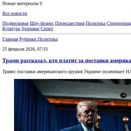
Новые материалы
0
Все новости
Подмосковье
Шоу-бизнес
Происшествия
Политика
Спецоперац
Культура
Здоровье
Спорт
Главная
Рубрики
Политика
25 февраля 2026, 07:33
Трамп рассказал, кто платит за поставки амери
Трамп: поставки американского оружия Украине оплачивает 