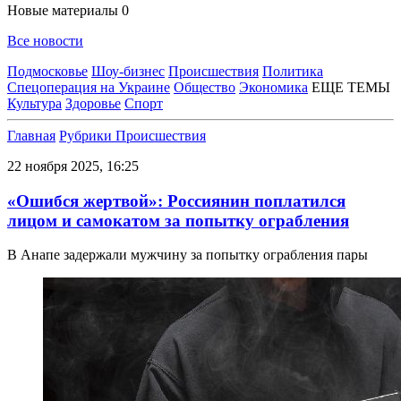
Новые материалы
0
Все новости
Подмосковье
Шоу-бизнес
Происшествия
Политика
Спецоперация на Украине
Общество
Экономика
ЕЩЕ ТЕМЫ
Культура
Здоровье
Спорт
Главная
Рубрики
Происшествия
22 ноября 2025, 16:25
«Ошибся жертвой»: Россиянин поплатился
лицом и самокатом за попытку ограбления
В Анапе задержали мужчину за попытку ограбления пары