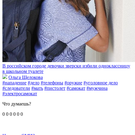
В российском городе девочки зверски избили одноклассницу
в школьном туалете
Ольга Щелокова
#нападение
#дело
#телефоны
#оружие
#уголовное дело
#следователи
#мать
#пистолет
#самокат
#мужчина
#электросамокат
Что думаешь?
0
0
0
0
0
0