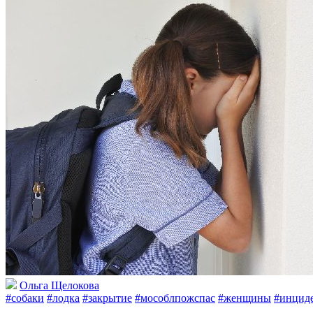
Ольга Щелокова
#собаки
#лодка
#закрытие
#мособлпожспас
#женщины
#инцид