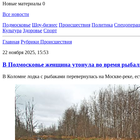
Новые материалы
0
Все новости
Подмосковье
Шоу-бизнес
Происшествия
Политика
Спецоперац
Культура
Здоровье
Спорт
Главная
Рубрики
Происшествия
22 ноября 2025, 15:53
В Подмосковье женщина утонула во время рыбал
В Коломне лодка с рыбаками перевернулась на Москве-реке, ес