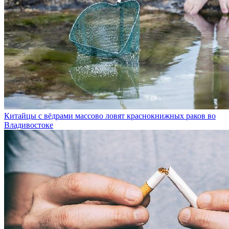
Китайцы с вёдрами массово ловят краснокнижных раков во
Владивостоке