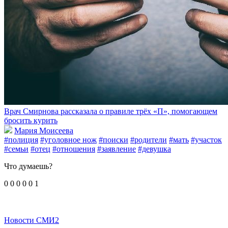
Врач Смирнова рассказала о правиле трёх «П», помогающем
бросить курить
Мария Моисеева
#полиция
#уголовное нож
#поиски
#родители
#мать
#участок
#семьи
#отец
#отношения
#заявление
#девушка
Что думаешь?
0
0
0
0
0
1
Новости СМИ2