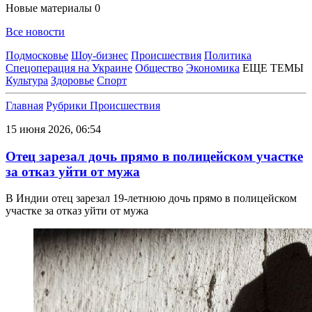
Новые материалы
0
Все новости
Подмосковье
Шоу-бизнес
Происшествия
Политика
Спецоперация на Украине
Общество
Экономика
ЕЩЕ ТЕМЫ
Культура
Здоровье
Спорт
Главная
Рубрики
Происшествия
15 июня 2026, 06:54
Отец зарезал дочь прямо в полицейском участке
за отказ уйти от мужа
В Индии отец зарезал 19-летнюю дочь прямо в полицейском
участке за отказ уйти от мужа