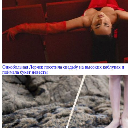
Онкобольная Лерчек посетила свадьбу на высоких каблуках и
поймала букет невесты