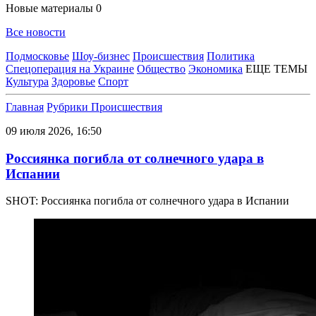
Новые материалы
0
Все новости
Подмосковье
Шоу-бизнес
Происшествия
Политика
Спецоперация на Украине
Общество
Экономика
ЕЩЕ ТЕМЫ
Культура
Здоровье
Спорт
Главная
Рубрики
Происшествия
09 июля 2026, 16:50
Россиянка погибла от солнечного удара в
Испании
SHOT: Россиянка погибла от солнечного удара в Испании