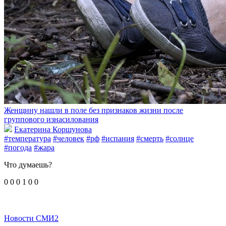
Женщину нашли в поле без признаков жизни после
группового изнасилования
Екатерина Коршунова
#температура
#человек
#рф
#испания
#смерть
#солнце
#погода
#жара
Что думаешь?
0
0
0
1
0
0
Новости СМИ2