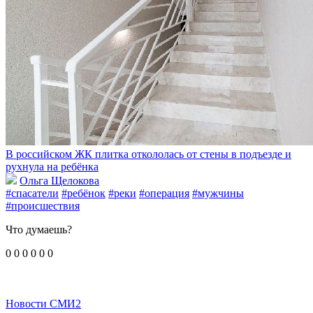
В российском ЖК плитка откололась от стены в подъезде и
рухнула на ребёнка
Ольга Щелокова
#спасатели
#ребёнок
#реки
#операция
#мужчины
#происшествия
Что думаешь?
0
0
0
0
0
0
Новости СМИ2