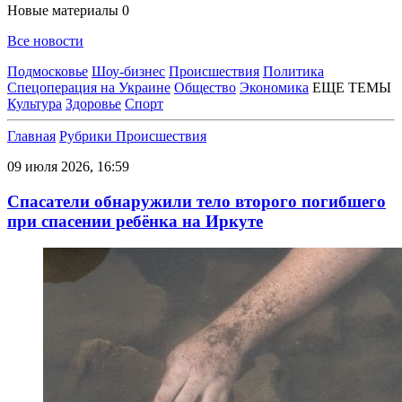
Новые материалы
0
Все новости
Подмосковье
Шоу-бизнес
Происшествия
Политика
Спецоперация на Украине
Общество
Экономика
ЕЩЕ ТЕМЫ
Культура
Здоровье
Спорт
Главная
Рубрики
Происшествия
09 июля 2026, 16:59
Спасатели обнаружили тело второго погибшего
при спасении ребёнка на Иркуте