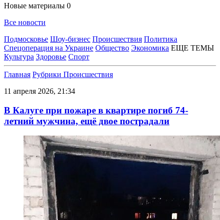
Новые материалы
0
Все новости
Подмосковье
Шоу-бизнес
Происшествия
Политика
Спецоперация на Украине
Общество
Экономика
ЕЩЕ ТЕМЫ
Культура
Здоровье
Спорт
Главная
Рубрики
Происшествия
11 апреля 2026, 21:34
В Калуге при пожаре в квартире погиб 74-
летний мужчина, ещё двое пострадали