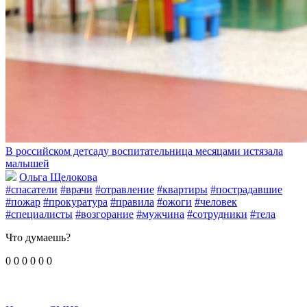
В российском детсаду воспитательница месяцами истязала
малышей
Ольга Щелокова
#спасатели
#врачи
#отравление
#квартиры
#пострадавшие
#пожар
#прокуратура
#правила
#ожоги
#человек
#специалисты
#возгорание
#мужчина
#сотрудники
#тела
Что думаешь?
0
0
0
0
0
0