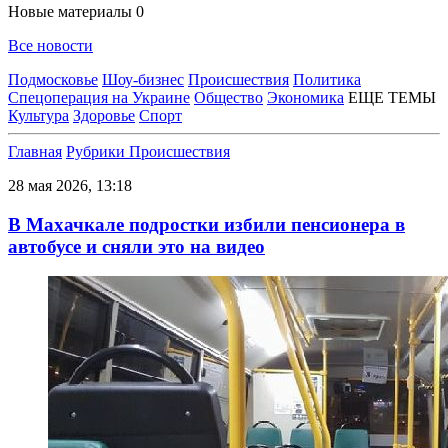
Новые материалы
0
Все новости
Подмосковье
Шоу-бизнес
Происшествия
Политика
Спецоперация на Украине
Общество
Экономика
ЕЩЕ ТЕМЫ
Культура
Здоровье
Спорт
Главная
Рубрики
Происшествия
28 мая 2026, 13:18
В Махачкале подростки избили пенсионера в
автобусе и сняли это на видео