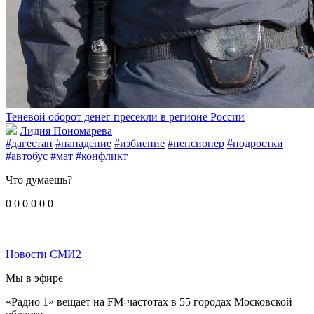
Теневой оборот денег пресекли в регионе России
Лидия Пономарева
#дагестан
#нападение
#избиение
#пенсионер
#подростки
#автобус
#мат
#конфликт
Что думаешь?
0
0
0
0
0
0
Новости СМИ2
Мы в эфире
«Радио 1» вещает на FM-частотах в 55 городах Московской