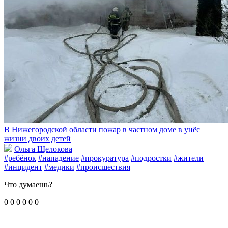
В Нижегородской области пожар в частном доме в унёс
жизни двоих детей
Ольга Щелокова
#ребёнок
#нападение
#прокуратура
#подростки
#жители
#инцидент
#медики
#происшествия
Что думаешь?
0
0
0
0
0
0