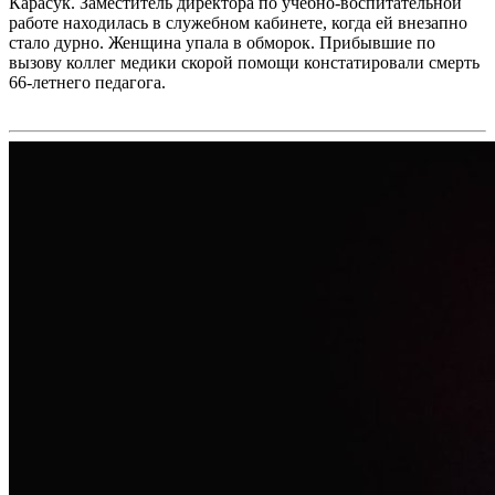
Карасук. Заместитель директора по учебно-воспитательной
работе находилась в служебном кабинете, когда ей внезапно
стало дурно. Женщина упала в обморок. Прибывшие по
вызову коллег медики скорой помощи констатировали смерть
66-летнего педагога.