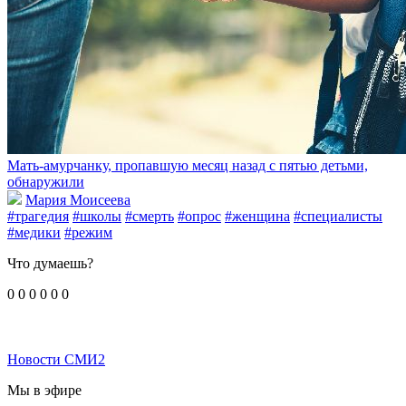
Мать-амурчанку, пропавшую месяц назад с пятью детьми,
обнаружили
Мария Моисеева
#трагедия
#школы
#смерть
#опрос
#женщина
#специалисты
#медики
#режим
Что думаешь?
0
0
0
0
0
0
Новости СМИ2
Мы в эфире