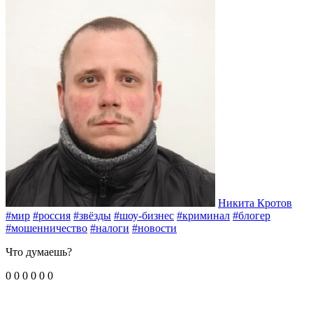
Никита Кротов
#мир
#россия
#звёзды
#шоу-бизнес
#криминал
#блогер
#мошенничество
#налоги
#новости
Что думаешь?
0
0
0
0
0
0