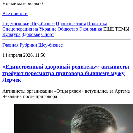
Новые материалы
0
Все новости
Подмосковье
Шоу-бизнес
Происшествия
Политика
Спецоперация на Украине
Общество
Экономика
ЕЩЕ ТЕМЫ
Культура
Здоровье
Спорт
Главная
Рубрики
Шоу-бизнес
14 апреля 2026, 11:50
«Единственный здоровый родитель»: активисты
требуют пересмотра приговора бывшему мужу
Лерчек
Активисты организации «Отцы рядом» вступились за Артема
Чекалина после приговора