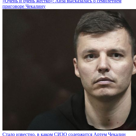
«Очень и очень жестко»: Айза высказалась о семилетнем
приговоре Чекалину
Стало известно, в каком СИЗО содержится Артем Чекалин