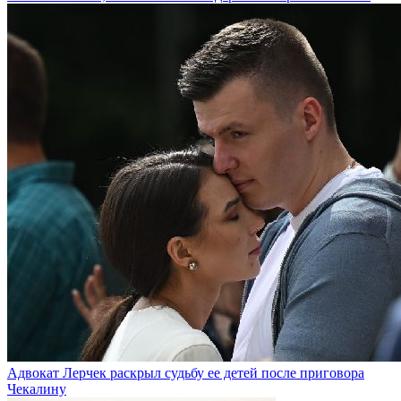
Адвокат Лерчек раскрыл судьбу ее детей после приговора
Чекалину