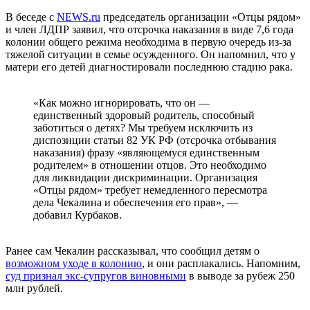
В беседе с
NEWS.ru
председатель организации «Отцы рядом»
и член ЛДПР заявил, что отсрочка наказания в виде 7,6 года
колонии общего режима необходима в первую очередь из-за
тяжелой ситуации в семье осужденного. Он напомнил, что у
матери его детей диагностировали последнюю стадию рака.
«Как можно игнорировать, что он —
единственный здоровый родитель, способный
заботиться о детях? Мы требуем исключить из
диспозиции статьи 82 УК РФ (отсрочка отбывания
наказания) фразу «являющемуся единственным
родителем» в отношении отцов. Это необходимо
для ликвидации дискриминации. Организация
«Отцы рядом» требует немедленного пересмотра
дела Чекалина и обеспечения его прав», —
добавил Курбаков.
Ранее сам Чекалин рассказывал, что сообщил детям о
возможном уходе в колонию
, и они расплакались. Напомним,
суд признал экс-супругов виновными
в выводе за рубеж 250
млн рублей.